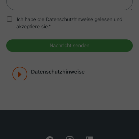
Ich habe die Datenschutzhinweise gelesen und
akzeptiere sie.*
Nachricht senden
Datenschutzhinweise
Die Hörex Hör-Akustik eG erhebt und
verarbeitet die in dem Formular
angegebenen personenbezogenen Daten
ausschließlich zur Bearbeitung und
Beantwortung deiner Nachricht sowie zur
Kontaktaufnahme mit dir. Rechtsgrundlage
für diese Datenverarbeitung ist Art. 6 Abs. 1
lit. b DSGVO. Die Datenverarbeitung ist für
die Durchführung einer vorvertraglichen