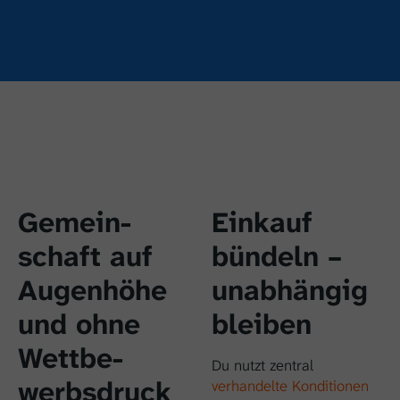
Gemein­
Einkauf
schaft auf
bündeln –
Augen­höhe
unabhängig
und ohne
bleiben
Wett­be­
Du nutzt zentral
werbs­druck
verhandelte Konditionen