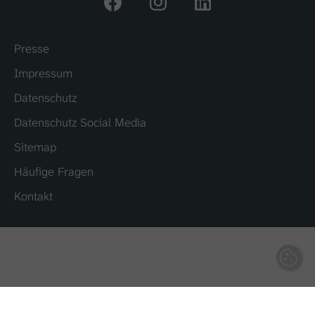
Maßnahme, die auf Anfrage der betroffenen
Person erfolgt, erforderlich, da zu solchen
Maßnahmen auch Kontaktanfragen
Presse
gehören.
Impressum
Die erhobenen Daten werden nicht zu
Werbezwecken verwendet und nicht an
Datenschutz
Dritte weitergegeben. Sie werden von uns
nur so lange gespeichert, wie es für die
Datenschutz Social Media
Bearbeitung und Beantwortung deiner
Sitemap
Nachricht sowie zur Kontaktaufnahme mit
dir erforderlich ist. Danach werden sie
Häufige Fragen
gelöscht.
Kontakt
Ergänzende Datenschutzhinweise findest
du in unseren
Datenschutzhinweisen
für die
Hörex-Website.