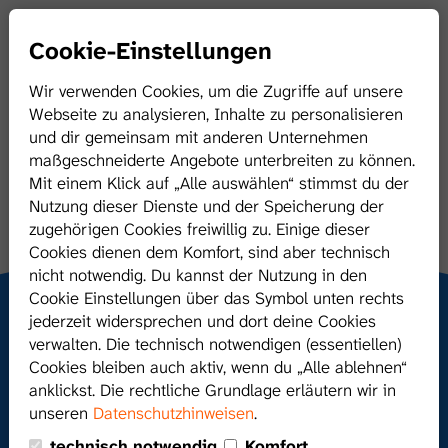
Cookie-Einstellungen
Wir verwenden Cookies, um die Zugriffe auf unsere
Startseite
Webseite zu analysieren, Inhalte zu personalisieren
und dir gemeinsam mit anderen Unternehmen
Über Hörex
maßgeschneiderte Angebote unterbreiten zu können.
Mit einem Klick auf „Alle auswählen“ stimmst du der
Vorteile/Leistungen
Nutzung dieser Dienste und der Speicherung der
zugehörigen Cookies freiwillig zu. Einige dieser
Gründung / Nachfolge
Cookies dienen dem Komfort, sind aber technisch
nicht notwendig. Du kannst der Nutzung in den
Mitglied werden
Cookie Einstellungen über das Symbol unten rechts
Deine Vorteile als
jederzeit widersprechen und dort deine Cookies
Hörex Mitgliederbereich
verwalten. Die technisch notwendigen (essentiellen)
Hörex-Mitglied
Cookies bleiben auch aktiv, wenn du „Alle ablehnen“
Kontakt
anklickst. Die rechtliche Grundlage erläutern wir in
unseren
Datenschutzhinweisen
.
Gemeinsam wachsen, frei
Jobs
technisch notwendig
Komfort